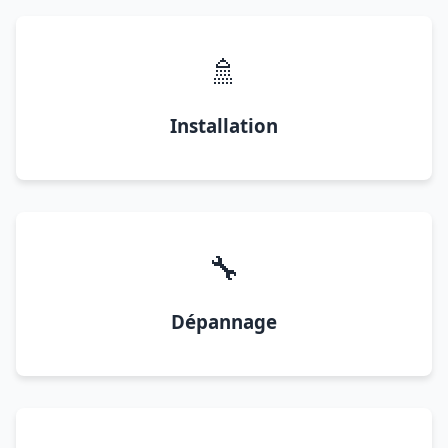
🚿
Installation
🔧
Dépannage