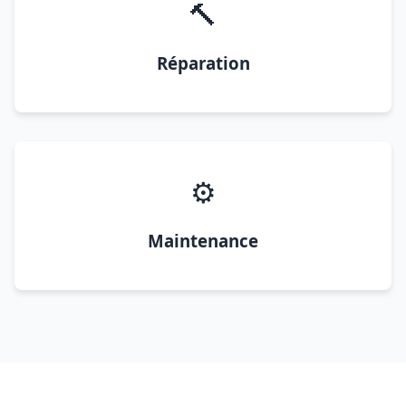
🔨
Réparation
⚙️
Maintenance