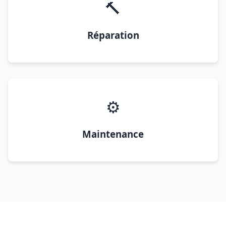
🔨
Réparation
⚙️
Maintenance