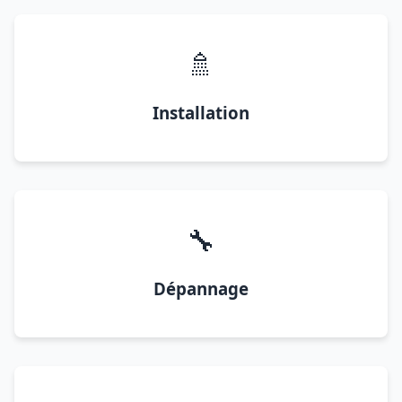
🚿
Installation
🔧
Dépannage