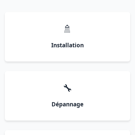
🚿
Installation
🔧
Dépannage