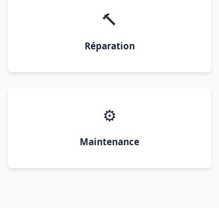
🔨
Réparation
⚙️
Maintenance