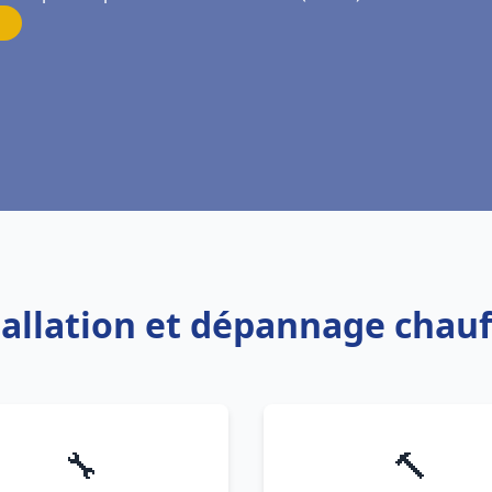
tallation et dépannage chau
🔧
🔨