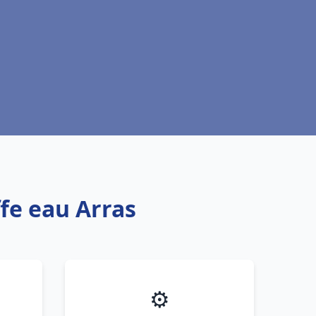
ffe eau Arras
⚙️