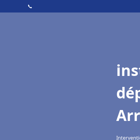
📞
ins
dé
Ar
Interventi