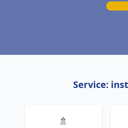
Service: ins
🚿