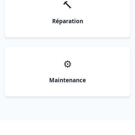
🔨
Réparation
⚙️
Maintenance