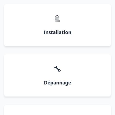
🚿
Installation
🔧
Dépannage