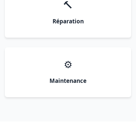
🔨
Réparation
⚙️
Maintenance