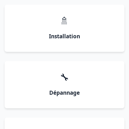
🚿
Installation
🔧
Dépannage