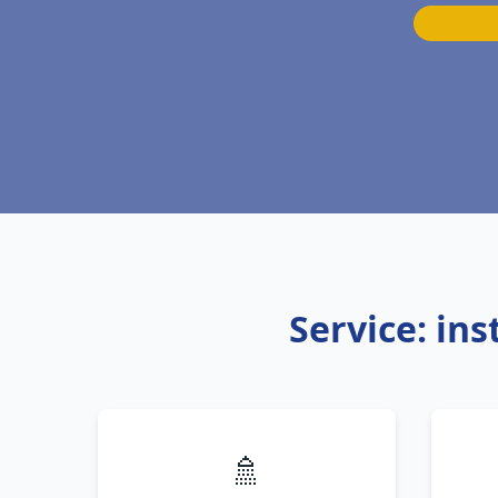
Service: in
🚿