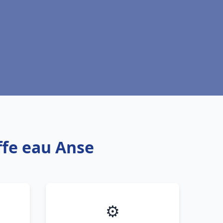
ffe eau Anse
⚙️