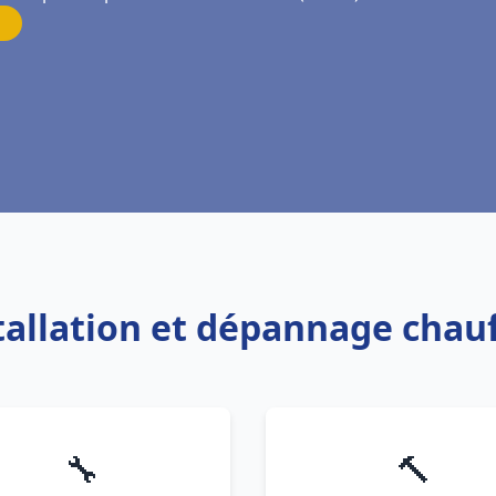
stallation et dépannage chau
🔧
🔨