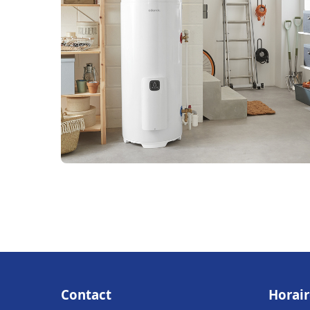
Contact
Horair