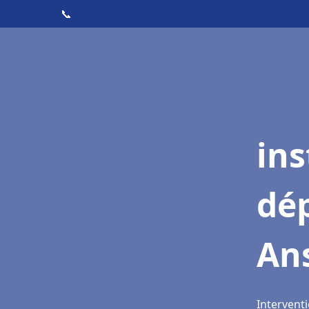
📞
ins
dé
An
Interventi