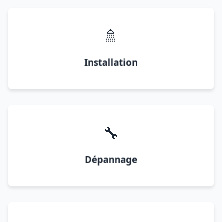
🚿
Installation
🔧
Dépannage