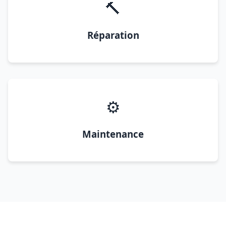
🔨
Réparation
⚙️
Maintenance