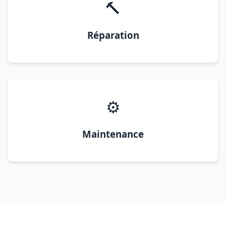
🔨
Réparation
⚙️
Maintenance