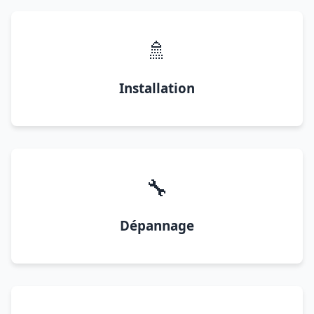
🚿
Installation
🔧
Dépannage