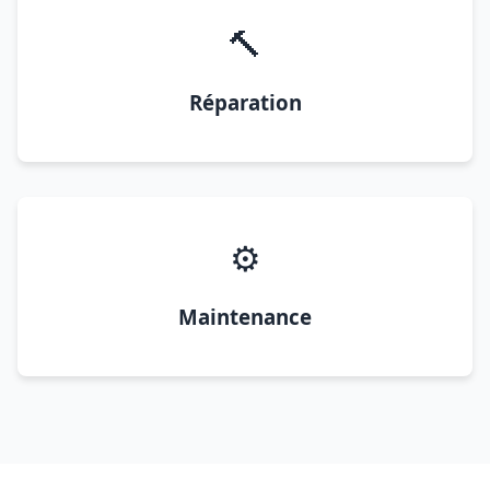
🔨
Réparation
⚙️
Maintenance