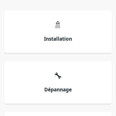
🚿
Installation
🔧
Dépannage