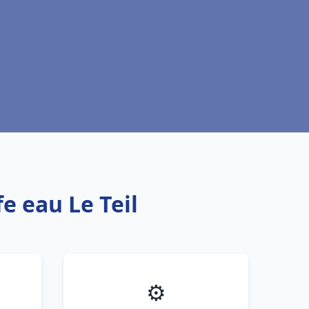
e eau Le Teil
⚙️