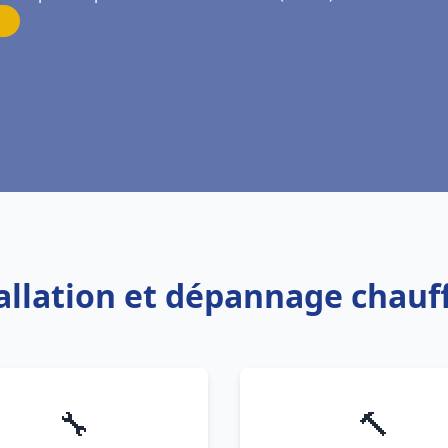
tallation et dépannage chauff
🔧
🔨