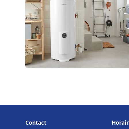
Contact
Horair