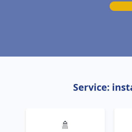
Service: ins
🚿