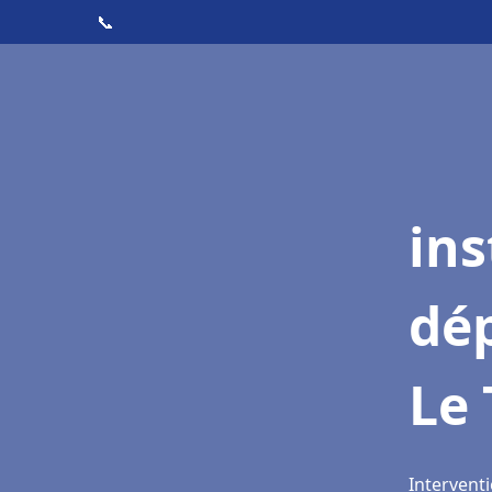
📞
ins
dé
Le 
Interventi