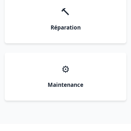
🔨
Réparation
⚙️
Maintenance