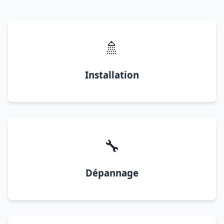
🚿
Installation
🔧
Dépannage