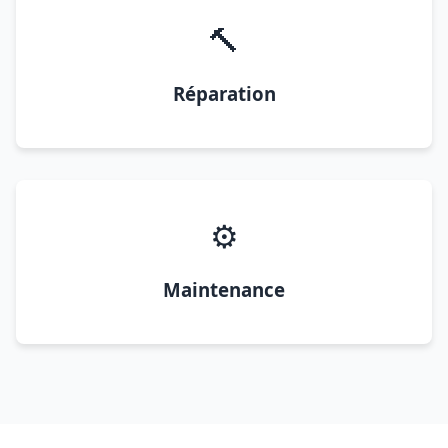
🔨
Réparation
⚙️
Maintenance