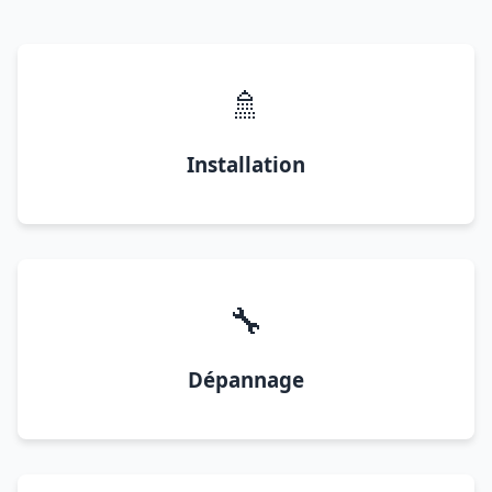
🚿
Installation
🔧
Dépannage