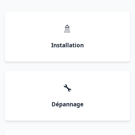
🚿
Installation
🔧
Dépannage