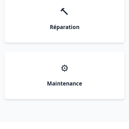
🔨
Réparation
⚙️
Maintenance