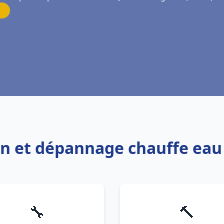
ion et dépannage chauffe ea
🔧
🔨