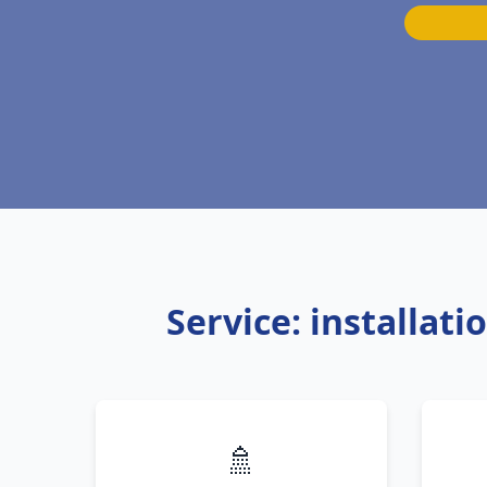
Service: installat
🚿