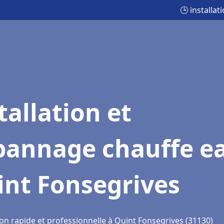
🕒 installa
tallation et
pannage chauffe e
int Fonsegrives
ion rapide et professionnelle à Quint Fonsegrives (31130)