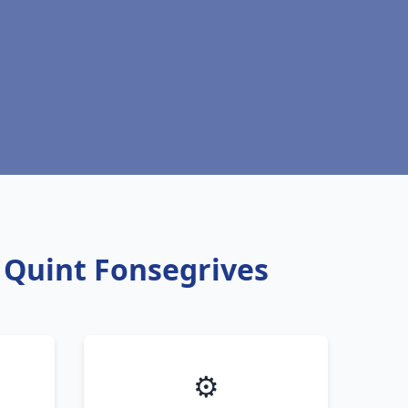
u Quint Fonsegrives
⚙️