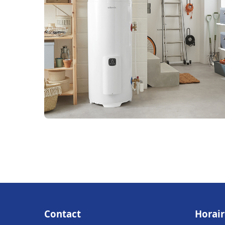
Contact
Horair