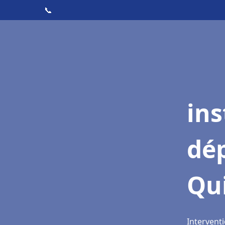
📞
ins
dé
Qu
Intervent