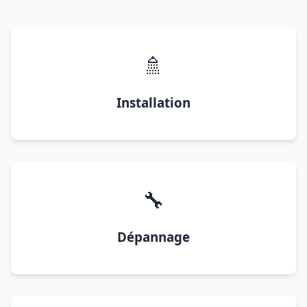
🚿
Installation
🔧
Dépannage