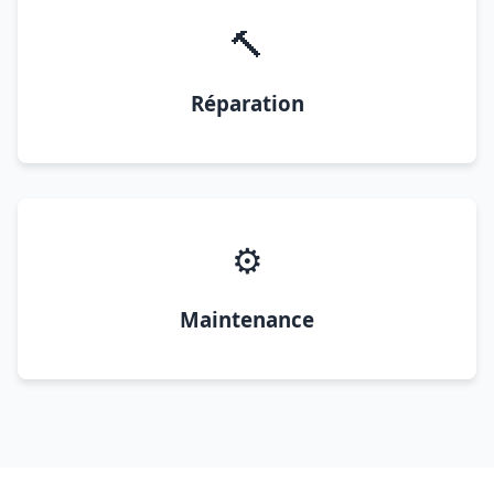
🔨
Réparation
⚙️
Maintenance