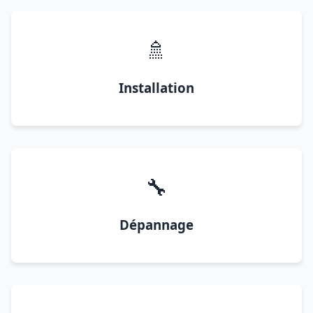
🚿
Installation
🔧
Dépannage