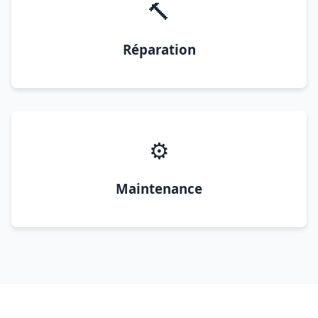
🔨
Réparation
⚙️
Maintenance