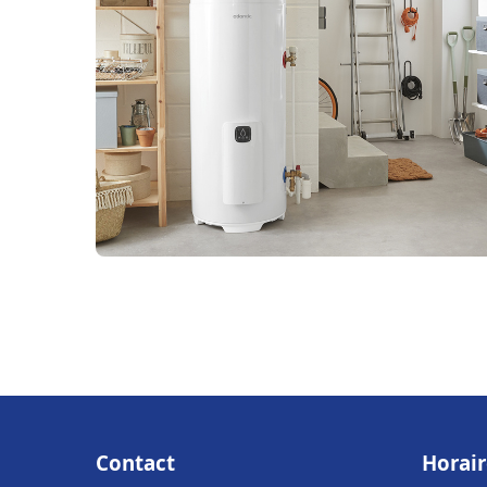
Contact
Horair