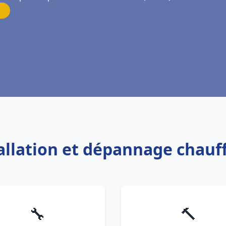
tallation et dépannage chauf
🔧
🔨