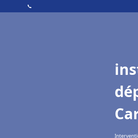
📞
ins
dé
Ca
Interventi