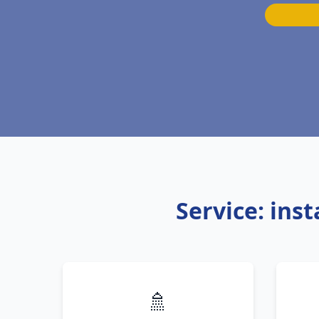
Service: ins
🚿