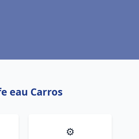
fe eau Carros
⚙️