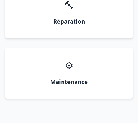
🔨
Réparation
⚙️
Maintenance