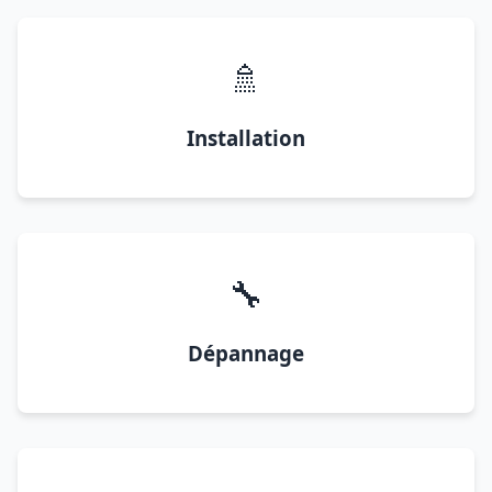
🚿
Installation
🔧
Dépannage