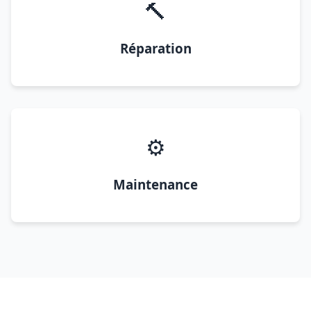
🔨
Réparation
⚙️
Maintenance