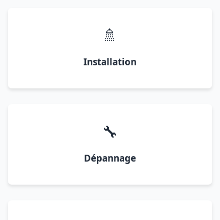
🚿
Installation
🔧
Dépannage